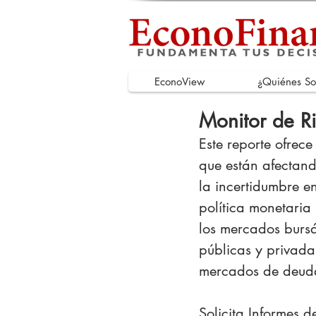
EconoView
¿Quiénes S
Monitor de R
Este reporte ofrece
que están afectand
la incertidumbre e
política monetaria 
los mercados bursá
públicas y privadas
mercados de deuda
Solicita Informes d