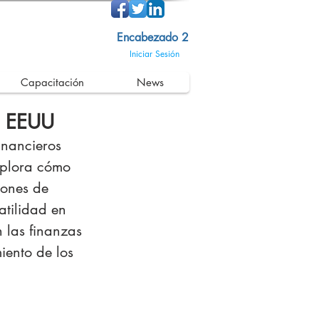
Encabezado 2
Iniciar Sesión
Capacitación
News
n EEUU
inancieros 
xplora cómo 
iones de 
atilidad en 
 las finanzas 
iento de los 