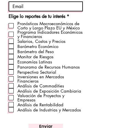
O
Elige lo reportes de tu interés
*
b
Pronósticos Macroeconómicos de
l
Corto y Largo Plazo EU y México
i
Programa Indicadores Económicos
g
y Financieros
a
Salarios, Costos y Precios
t
Barómetro Económico
o
Barómetro del Peso
r
Monitor de Riesgos
i
o
Economías Latinas
Panorama de Recursos Humanos
Perspectiva Sectorial
Inversiones en Mercados
Financieros
Análisis de Commodities
Análisis de Exposición Cambiaria
Valuación de Proyectos y
Empresas
Análisis de Rentabilidad
Análisis de Industrias y Mercados
Enviar