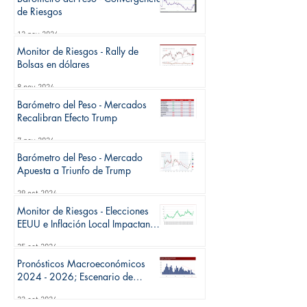
de Riesgos
12 nov 2024
Monitor de Riesgos - Rally de
Bolsas en dólares
8 nov 2024
Barómetro del Peso - Mercados
Recalibran Efecto Trump
7 nov 2024
Barómetro del Peso - Mercado
Apuesta a Triunfo de Trump
29 oct 2024
Monitor de Riesgos - Elecciones
EEUU e Inflación Local Impactan
Sesgo de Tasas
25 oct 2024
Pronósticos Macroeconómicos
2024 - 2026; Escenario de
Riesgos y Retos para el
23 oct 2024
Crecimiento